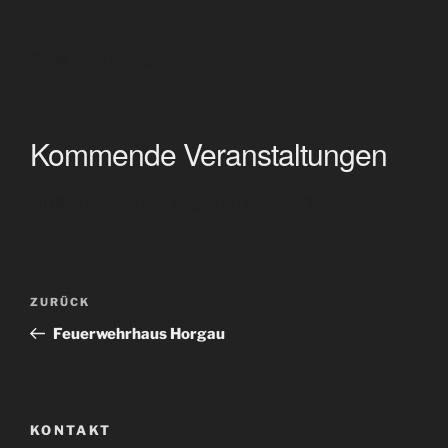
Karte nicht verfügbar
Kommende Veranstaltungen
<li>Keine Veranstaltungen an diesem Ort</li>
Beitragsnavigation
Vorheriger
ZURÜCK
Beitrag
Feuerwehrhaus Horgau
KONTAKT