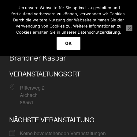
Zum
THE CRITICS BAND
Um unsere Webseite für Sie optimal zu gestalten und
Inhalt
fortlaufend verbessern zu können, verwenden wir Cookies.
Let's rock!
springen
Durch die weitere Nutzung der Webseite stimmen Sie der
Verwendung von Cookies zu. Weitere Informationen zu
Cookies erhalten Sie in unserer Datenschutzerklärung.
Menü
OK
Brandner Kaspar
VERANSTALTUNGSORT
Ritterweg 2
Aichach
86551
NÄCHSTE VERANSTALTUNG
Keine bevorstehenden Veranstaltungen