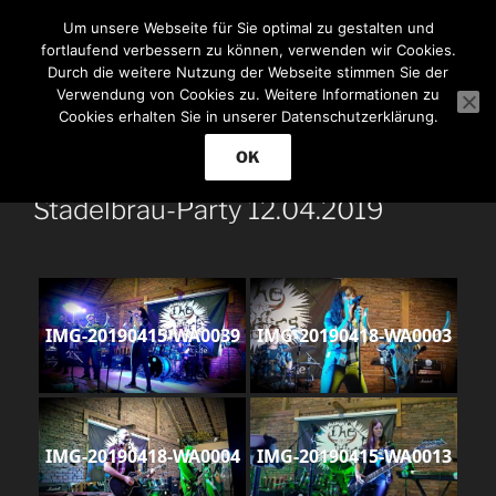
Zum
THE CRITICS BAND
Um unsere Webseite für Sie optimal zu gestalten und
Inhalt
fortlaufend verbessern zu können, verwenden wir Cookies.
Let's rock!
springen
Durch die weitere Nutzung der Webseite stimmen Sie der
Verwendung von Cookies zu. Weitere Informationen zu
Cookies erhalten Sie in unserer Datenschutzerklärung.
Menü
OK
Stadelbräu-Party 12.04.2019
IMG-20190415-WA0039
IMG-20190418-WA0003
IMG-20190418-WA0004
IMG-20190415-WA0013